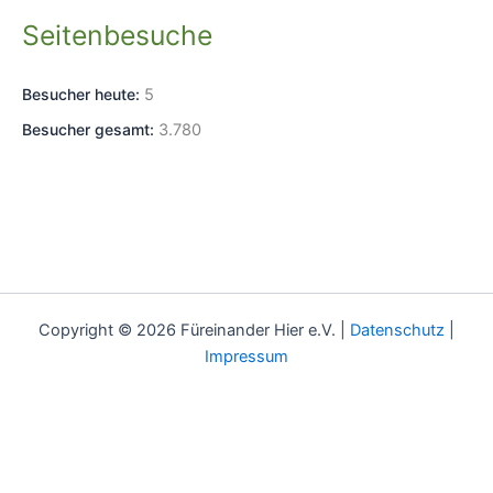
Seitenbesuche
Besucher heute:
5
Besucher gesamt:
3.780
Copyright © 2026 Füreinander Hier e.V. |
Datenschutz
|
Impressum
Diese Website benutzt Cookies. Wenn Sie die Website weiter
nutzten, gehen wir von ihrem Einverständnis aus.
OK