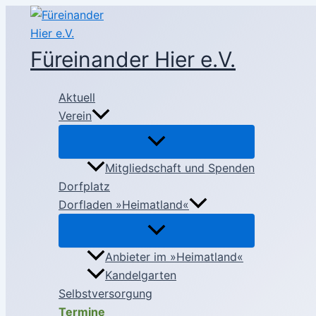
Zum
Inhalt
springen
Füreinander Hier e.V.
Aktuell
Verein
Mitgliedschaft und Spenden
Dorfplatz
Dorfladen »Heimatland«
Anbieter im »Heimatland«
Kandelgarten
Selbstversorgung
Termine