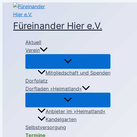
Zum
Inhalt
springen
Füreinander Hier e.V.
Aktuell
Verein
Mitgliedschaft und Spenden
Dorfplatz
Dorfladen »Heimatland«
Anbieter im »Heimatland«
Kandelgarten
Selbstversorgung
Termine