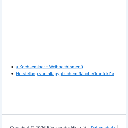
«
Kochseminar – Weihnachtsmenü
Herstellung von altägyptischem Räucher’konfekt’
»
Copyright © 2026 Füreinander Hier e.V. |
Datenschutz
|