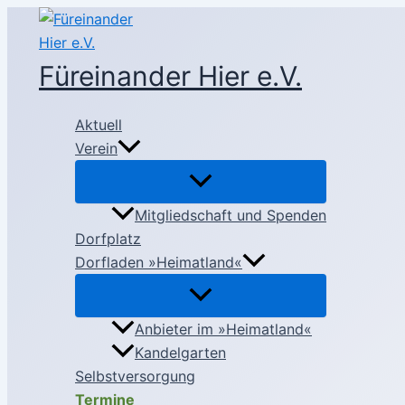
Zum
Inhalt
springen
Füreinander Hier e.V.
Aktuell
Verein
Mitgliedschaft und Spenden
Dorfplatz
Dorfladen »Heimatland«
Anbieter im »Heimatland«
Kandelgarten
Selbstversorgung
Termine