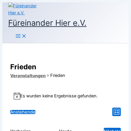
Zum
Inhalt
springen
Füreinander Hier e.V.
Frieden
Frieden
Veranstaltungen
Veranstaltungen
Es wurden keine Ergebnisse gefunden.
Hinweis
Veran
Ansic
Anstehende
Liste
Datum
Ansic
Navig
wählen.
Navig